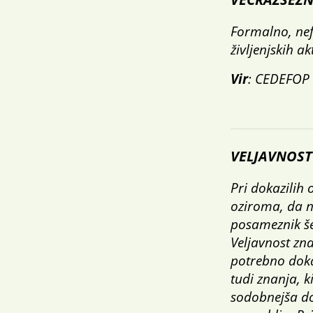
Formalno, nef
življenjskih ak
Vir
: CEDEFOP
VELJAVNOST
Pri dokazilih
oziroma, da ni
posameznik še
Veljavnost zna
potrebno doka
tudi znanja, k
sodobnejša do