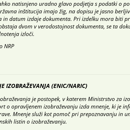
ahko natisnjeno uradno glavo podjetja s podatki o pod
ržavna inštitucija imajo žig, na dopisu je jasno berlji
a in datum izdaje dokumenta. Pri izdelku mora biti pr
 obstaja dvom v verodostojnost dokumenta, se ta dok
notenja izloči.
po NRP
E IZOBRAŽEVANJA (ENIC/NARIC)
zobraževanja je postopek, v katerem Ministrstvo za iz
ort o opravljenem izobraževanju izda mnenje, ki je in
rave. Mnenje služi kot pomoč pri prepoznavanju in 
enskih listin o izobraževanju.