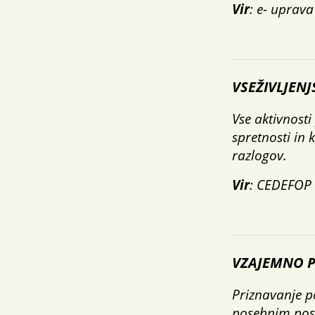
Vir
: e- uprava
VSEŽIVLJEN
Vse aktivnosti
spretnosti in 
razlogov.
Vir
: CEDEFOP
VZAJEMNO P
Priznavanje p
posebnim post