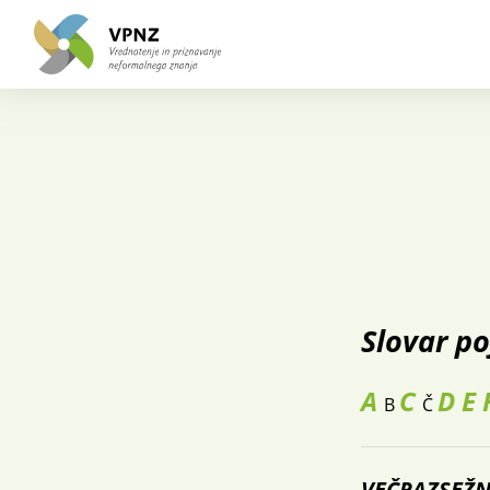
Slovar p
A
C
D
E
B
Č
VEČRAZSEŽNO