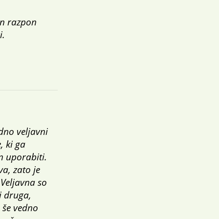
en razpon
i.
dno veljavni
, ki ga
 uporabiti.
a, zato je
 Veljavna so
i druga,
 še vedno