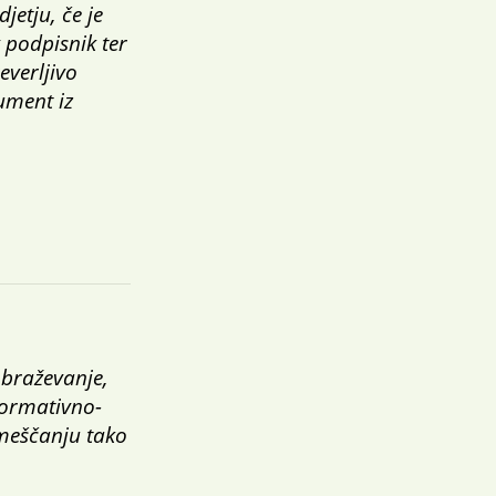
jetju, če je
v podpisnik ter
everljivo
ument iz
obraževanje,
formativno-
umeščanju tako