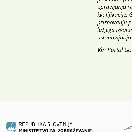
opravljanja re
kvalifikacije.
priznavanju po
lažjega izvaja
ustanavljanja 
Vir
: Portal Gov