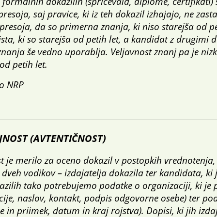
 formalnih dokazilih (spričevala, diplome, certifikati)
presoja, saj pravice, ki iz teh dokazil izhajajo, ne zast
presoja, da so primerna znanja, ki niso starejša od pet
sta, ki so starejša od petih let, a kandidat z drugimi d
nanja še vedno uporablja. Veljavnost znanj pa je nizk
 od petih let.
po NRP
NOST (AVTENTIČNOST)
t je merilo za oceno dokazil v postopkih vrednotenja,
z dveh vodikov – izdajatelja dokazila ter kandidata, ki 
azilih tako potrebujemo podatke o organizaciji, ki je 
cije, naslov, kontakt, podpis odgovorne osebe) ter po
 in priimek, datum in kraj rojstva). Dopisi, ki jih izd