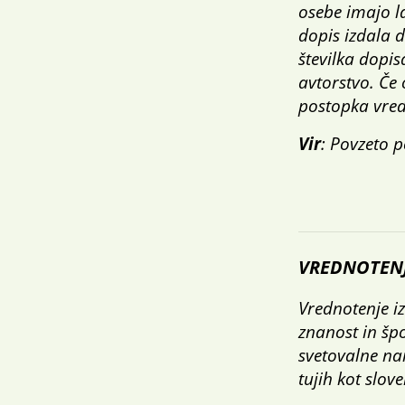
osebe imajo l
dopis izdala d
številka dopis
avtorstvo. Če
postopka vred
Vir
: Povzeto 
VREDNOTENJ
Vrednotenje i
znanost in šp
svetovalne na
tujih kot slov