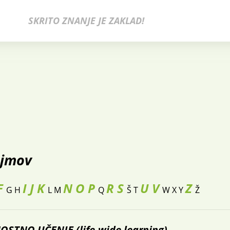
SKRITO ZNANJE JE ZAKLAD!
ojmov
F
I
J
K
N
O
P
R
S
U
V
Z
G
H
L
M
Q
Š
T
W
X
Y
Ž
STNO UČENJE (life-wide learning)