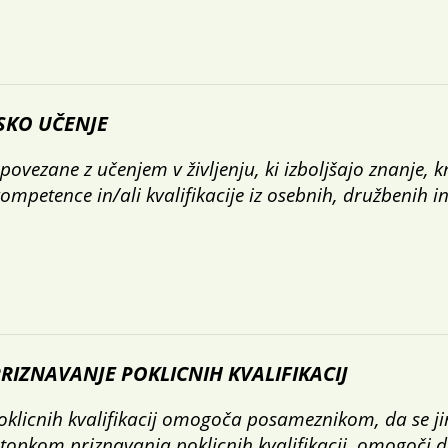
JSKO UČENJE
 povezane z učenjem v življenju, ki izboljšajo znanje,
kompetence in/ali kvalifikacije iz osebnih, družbenih in
RIZNAVANJE POKLICNIH KVALIFIKACIJ
oklicnih kvalifikacij omogoča posameznikom, da se ji
opkom priznavanja poklicnih kvalifikacij, omogoči 