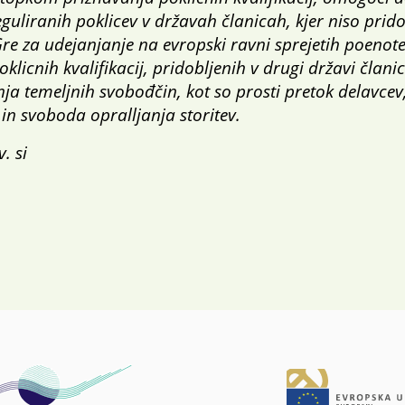
guliranih poklicev v državah članicah, kjer niso prido
 Gre za udejanjanje na evropski ravni sprejetih poenote
klicnih kvalifikacij, pridobljenih v drugi državi članic
nja temeljnih svobođčin, kot so prosti pretok delavce
in svoboda opralljanja storitev.
. si