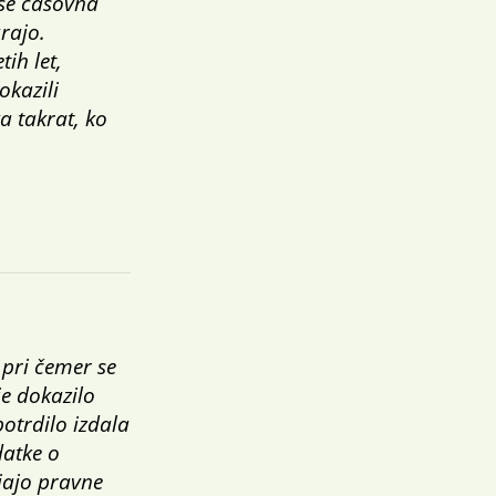
 se časovna
arajo.
ih let,
okazili
a takrat, ko
 pri čemer se
je dokazilo
potrdilo izdala
datke o
ajajo pravne