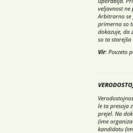
uporablja. Pri
veljavnost ne 
Arbitrarno se 
primerna so ti
dokazuje, da z
so ta starejša
Vir
: Povzeto 
VERODOSTOJ
Verodostojnos
le ta presoja 
prejel. Na dok
(ime organiza
kandidatu (ime