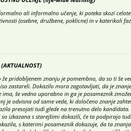
ormalno ali informalno učenje, ki poteka skozi celot
tivnosti (osebne, družbene, poklicne) in v katerikoli faz
 (AKTUALNOST)
 o že pridobljenem znanju je pomembno, da so ti še ve
so zastareli. Dokazilo mora zagotavljati, da je znanje
 ima, še vedno uporabno in ga je posameznik zmožen
nj je odvisna od same vede, ki določeno znanje zahtev
zila presojati tudi glede na trenutno delo kandidata.
i so izkazana s starejšimi dokazili, če ta podpirajo tud
kazila, s katerimi posameznik dokazuje, da ta znanja