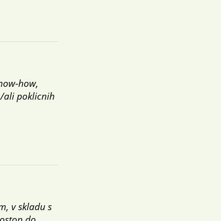
 know-how,
/ali poklicnih
m, v skladu s
dostop do